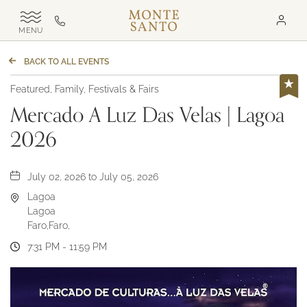
Monte
Ligue-
ALTERNAR
Santo
nos
NAVEGAÇÃO
DO
Exclus
para
SITE
BACK TO ALL EVENTS
MSR
+351
282
Featured, Family, Festivals & Fairs
321
Mercado A Luz Das Velas | Lagoa
000
2026
July 02, 2026 to July 05, 2026
Lagoa
Lagoa
Faro,Faro,
7:31 PM - 11:59 PM