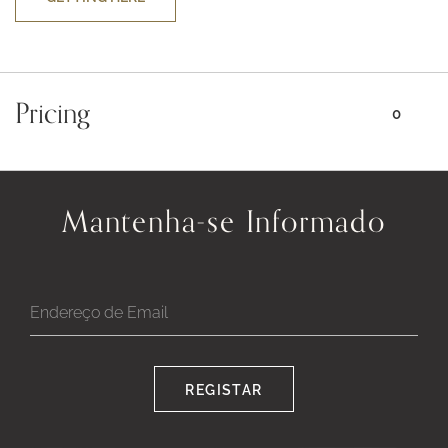
CLICK
ON
GETTING
HERE
BUTTON
Pricing
0
Mantenha-se Informado
REGISTAR
Google
Captcha