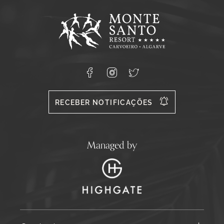
Response
Monte
Santo
Resort,
Carvoeiro,
Lagoa
8400-
Facebook
Instagram
X
556
RECEBER NOTIFICAÇÕES
Managed by